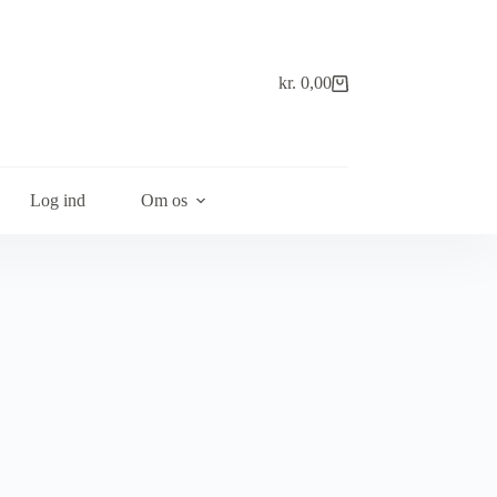
kr.
0,00
Indkøbskurv
Log ind
Om os